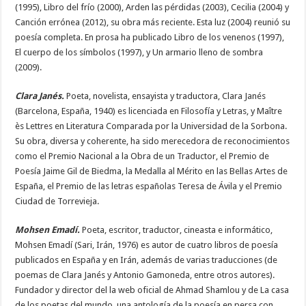
(1995), Libro del frío (2000), Arden las pérdidas (2003), Cecilia (2004) y
Canción errónea (2012), su obra más reciente. Esta luz (2004) reunió su
poesía completa. En prosa ha publicado Libro de los venenos (1997),
El cuerpo de los símbolos (1997), y Un armario lleno de sombra
(2009).
Clara Janés.
Poeta, novelista, ensayista y traductora, Clara Janés
(Barcelona, España, 1940) es licenciada en Filosofía y Letras, y Maître
ès Lettres en Literatura Comparada por la Universidad de la Sorbona.
Su obra, diversa y coherente, ha sido merecedora de reconocimientos
como el Premio Nacional a la Obra de un Traductor, el Premio de
Poesía Jaime Gil de Biedma, la Medalla al Mérito en las Bellas Artes de
España, el Premio de las letras españolas Teresa de Ávila y el Premio
Ciudad de Torrevieja.
Mohsen Emadí.
Poeta, escritor, traductor, cineasta e informático,
Mohsen Emadí (Sari, Irán, 1976) es autor de cuatro libros de poesía
publicados en España y en Irán, además de varias traducciones (de
poemas de Clara Janés y Antonio Gamoneda, entre otros autores).
Fundador y director del la web oficial de Ahmad Shamlou y de La casa
de los poetas del mundo, una antología de la poesía en persa con