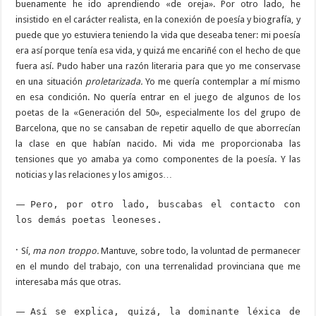
buenamente he ido aprendiendo «de oreja». Por otro lado, he
insistido en el carácter realista, en la conexión de poesía y biografía, y
puede que yo estuviera teniendo la vida que deseaba tener: mi poesía
era así porque tenía esa vida, y quizá me encariñé con el hecho de que
fuera así. Pudo haber una razón literaria para que yo me conservase
en una situación
proletarizada.
Yo me quería contemplar a mí mismo
en esa condición. No quería entrar en el juego de algunos de los
poetas de la «Generación del 50», especialmente los del grupo de
Barcelona, que no se cansaban de repetir aquello de que aborrecían
la clase en que habían nacido. Mi vida me proporcionaba las
tensiones que yo amaba ya como componentes de la poesía. Y las
noticias y las relaciones y los amigos…
—
Pero, por otro lado, buscabas el contacto con
los demás poetas leoneses.
·
Sí,
ma non troppo.
Mantuve, sobre todo, la voluntad de permanecer
en el mundo del trabajo, con una terrenalidad provinciana que me
interesaba más que otras.
—
Así se explica, quizá, la dominante léxica de