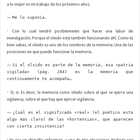
a lo mejor es mi trabajo de los próximos años.
—
Me lo suponía.
·
Con lo cual tendré posiblemente que hacer una labor de
investigación. Porque el olvido está también funcionando ahí. Como tú
bien sabes, el olvido es uno de los nombres de la memoria. Una de las
posiciones en que puede funcionar la memoria.
—
Si el olvido es parte de la memoria, esa «patria
vigilada» (pág. 284) es la memoria que
continuamente te acompaña…
·
Sí, sí. Es decir, la memoria como olvido sobre el que se ejerce una
vigilancia, sobre el que hay que ejercer vigilancia.
—
¿Cuál es el significado «real» (el poético está
algo más claro) de las «hortensias», que aparecen
con cierta insistencia?
·
Yo era un chiquillo enfermizo, y una de mis situaciones (todavía soy