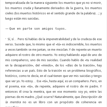
temporalizada de la manera siguiente: los muertos que yo no vi morir,
los muertos cruda y llanamente derivados de la guerra, los muertos
civiles (los muertos históricos en el sentido grande de la palabra)…; y
luego están mis suicidas.
—
Que en parte son amigos tuyos.
·
Sí, sí… Pero tú hablas de la impenetrabilidad y de la crudeza de ese
verso. Sucede que, lo mismo que el «tú» es indiscernible, los muertos
a veces también se me juntan, se me mezclan. Y de repente un muerto
adquiere el rostro de otro muerto. Yo estoy hablando aquí de uno de
mis compañeros, uno de mis suicidas. Cuando hablo de «tu realidad
en la desaparición», del «miedo», de los «días de la traición», hay
referencias a un país. Esto de la traición es un problema biográfico,
histórico, como te decía, en el cual tienen que ver mis suicidas y tengo
que ver yo. Yo estoy… Ese «tú», hasta aquí, es un compañero. Pero, en
el poema, ese «tú», de repente, adquiere el rostro de mi padre. Y
entonces él crea la mentira, que en ese momento soy yo, entre las
piernas de mi madre. ¿Qué ocurre? Naturalmente, que
Descripción de
la mentira
no es un libro con un propósito de coherencia en