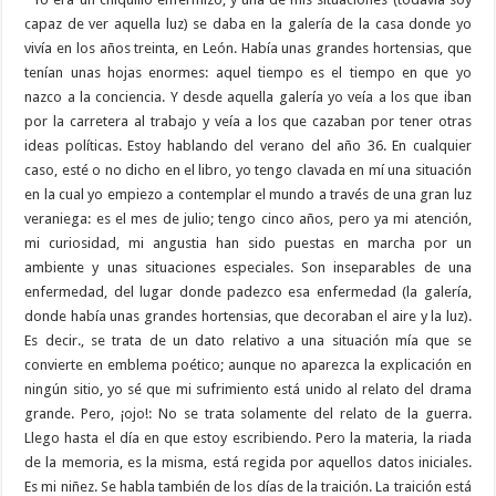
capaz de ver aquella luz) se daba en la galería de la casa donde yo
vivía en los años treinta, en León. Había unas grandes hortensias, que
tenían unas hojas enormes: aquel tiempo es el tiempo en que yo
nazco a la conciencia. Y desde aquella galería yo veía a los que iban
por la carretera al trabajo y veía a los que cazaban por tener otras
ideas políticas. Estoy hablando del verano del año 36. En cualquier
caso, esté o no dicho en el libro, yo tengo clavada en mí una situación
en la cual yo empiezo a contemplar el mundo a través de una gran luz
veraniega: es el mes de julio; tengo cinco años, pero ya mi atención,
mi curiosidad, mi angustia han sido puestas en marcha por un
ambiente y unas situaciones especiales. Son inseparables de una
enfermedad, del lugar donde padezco esa enfermedad (la galería,
donde había unas grandes hortensias, que decoraban el aire y la luz).
Es decir., se trata de un dato relativo a una situación mía que se
convierte en emblema poético; aunque no aparezca la explicación en
ningún sitio, yo sé que mi sufrimiento está unido al relato del drama
grande. Pero, ¡ojo!: No se trata solamente del relato de la guerra.
Llego hasta el día en que estoy escribiendo. Pero la materia, la riada
de la memoria, es la misma, está regida por aquellos datos iniciales.
Es mi niñez. Se habla también de los días de la traición. La traición está