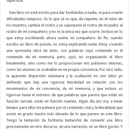
superficie.
Este libro no está escrito para dar facilidades a nadie, ni para crearle
dificultades tampoco. Yo lo que sé es que, de repente, en el reino de
los muertos, cambia el rostro y se superpone el rostro de mi padre al
rostro de mi compañero; y no es la única vez que ocurre. Incluso en lo
que estoy escribiendo ahora vuelve mi compañero. En fin, cuando
escribo un libro de poesía, no estoy explicando nada. Estoy creando
una «presunta obra de arte», con palabras cuyo contenido es el
contenido de mi memoria, pero, ¡ojo!, no organizando el libro
linealmente, sino como me lo proporcionan mis pulsiones internas,
como las visiones se acaballan en mi propia conciencia. Por otro lado,
la aparente dispersión voluntaria y la ocultación no son tales: yo
defiendo que hay una rigurosa literalidad en relación con los
movimientos de mi conciencia, de mi memoria, y que incluso es
rigurosa hasta el extremo de que palabras que parece que están en
función surreal, están en función realista. Algún día (no voy a tener
tiempo para ello) me pelearé por el contenido real y la literalidad que
existe en grado mucho más elevado de lo que parece en este libro.
Tengo la tentación (la fortísima tentación) de convertir ese libro
precisamente en otro discurso, en una narración, en un libro gordo. Y