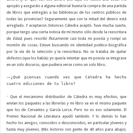
apoyáis y aseguráis a alguna editorial buena la compra de una partida
de libros que entregáis a las bibliotecas de los centros públicos de
todas las provincias? Seguramente que con la mitad del dinero está
arreglado. Y aceptaron. Entonces Cátedra aceptó. Tuve mucha suerte,
porque tengo una cierta noticia de mí mismo sólo desde la reescritura
de
Edad,
pues rescribí
físicamente
casi toda mi poesía y rompí un
montón de cosas. Estuve buscando mi identidad poético-biográfica
por la vía de la selección y la reescritura. No se trataba de quitar
defectos (que los había): yo quería intentar que mi poesía se integrase
en un solo discurso, que pudiera verse como un solo libro.
—
¿Qué piensas cuando ves que Cátedra ha hecho
cuatro ediciones de tu libro?
·
Que el mecanismo distribuidor de Cátedra es muy efectivo, que
envían los paquetes a las librerías y mi libro va en el mismo paquete
que los de Cervantes y García Lorca. Pero no es eso solamente. El
Premio Nacional de Literatura ayudó también. Y lo demás lo han
hecho los amigos, conocidos o desconocidos, en particular jóvenes y
hasta muy jóvenes. (Mis lectores son gente de 40 años para abajo).