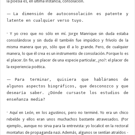
la poesía es, en última instancia, consolación.
—
La dimensión de autoconsolación es patente y
latente en cualquier verso tuyo.
·
Y yo creo que no sólo en mí. Jorge Manrique sin duda estaba
consolándose y sin duda él también fue impúdico y frívolo de la
misma manera que yo, sólo que él a lo grande. Pero, de cualquier
manera, lo que él crea es un instrumento de consolación. Porque lo es
el placer. En fin, un placer de una especie particular, ¿no?: el placer de
la experiencia poética.
—
Para terminar, quisiera que habláramos de
algunos aspectos biográficos, que desconozco y que
desearía saber. ¿Dónde cursaste los estudios de
enseñanza media?
·
Aquí en León, en los agustinos, pero no terminé. Yo era un chico
rebelde y ellos eran unos muchachos bastante atravesados. (Por
ejemplo., aunque no sirva para la entrevista: yo localicé en la rectoral
montañas de propaganda nazi. Además, algunos se sentían atraídos -