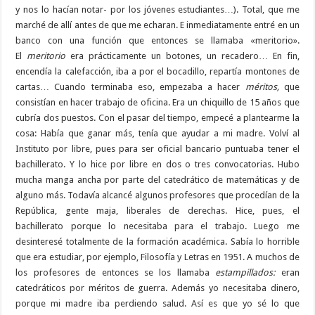
y nos lo hacían notar- por los jóvenes estudiantes…). Total, que me
marché de allí antes de que me echaran. E inmediatamente entré en un
banco con una función que entonces se llamaba «meritorio».
El
meritorio
era prácticamente un botones, un recadero… En fin,
encendía la calefacción, iba a por el bocadillo, repartía montones de
cartas… Cuando terminaba eso, empezaba a hacer
méritos,
que
consistían en hacer trabajo de oficina. Era un chiquillo de 15 años que
cubría dos puestos. Con el pasar del tiempo, empecé a plantearme la
cosa: Había que ganar más, tenía que ayudar a mi madre. Volví al
Instituto por libre, pues para ser oficial bancario puntuaba tener el
bachillerato. Y lo hice por libre en dos o tres convocatorias. Hubo
mucha manga ancha por parte del catedrático de matemáticas y de
alguno más. Todavía alcancé algunos profesores que procedían de la
República, gente maja, liberales de derechas. Hice, pues, el
bachillerato porque lo necesitaba para el trabajo. Luego me
desinteresé totalmente de la formación académica. Sabía lo horrible
que era estudiar, por ejemplo, Filosofía y Letras en 1951. A muchos de
los profesores de entonces se los llamaba
estampillados:
eran
catedráticos por méritos de guerra. Además yo necesitaba dinero,
porque mi madre iba perdiendo salud. Así es que yo sé lo que