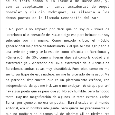
se da tanto bombo a la Escuela de Barcelona, y,
con la aceptación un tanto accidental de Ángel
González y Claudio Rodríguez, se silencia a los
demás poetas de la llamada Generación del 50?
·
No, porque yo empiezo por decir que no soy ni «Escuela de
Barcelona» ni «Generación del 50». No digo eso para insinuar que soy
suficiente por mí mismo. Como método crítico, el módulo
generacional me parece desafortunado. Y el que se haya agrupado a
una serie de gente y se la estudie como «Escuela de Barcelona» y
«Generación del 50»; como si fueran algo así como la ciudad y el
extrarradio (la «Generación del 50» el extrarradio de la «Escuela de
Barcelona», ambas cosas muy discutibles). Pues bien, como no me
siento partícipe de esos núcleos, no me ha ulcerado demasiado. Me
ha parecido simplemente que es un planteamiento erróneo, con
independencia de que me incluyan o me excluyan. Yo sé que por ahí
hay algún poeta que es peor que yo. No soy humilde, pero tampoco
tonto. Hay una magnificación de algunos un tanto extraña. Carlos
Barral, por ejemplo, no era un poeta… Barral estaba en el mundo
editorial, era un hombre inteligente, pero quería ser precisamente lo
que no podía; y no digamos Gil de Biedma: Gil de Biedma era