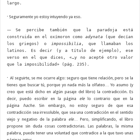
largo.
·
Seguramente yo estoy intuyendo ya eso.
—
Se percibe también que la paradoja está
construida en el oxímoron como
adynata
(que decían
los griegos) o
impossibilia
, que llamaban los
latinos. Es decir (y a título de ejemplo), ese
verso en el que dices, «…y no acepté otro valor
que la imposibilidad» (pág. 235).
·
Al seguirte, se me ocurre algo: seguro que tiene relación, pero se la
tienes que buscar tú, porque yo nada más la olfateo… Yo asumo (y
creo que está dicho en algún pasaje del libro) la contradicción. Es
decir, puedo escribir en la página
ele
lo contrario que en la
página
hache
. Sin embargo, no estoy seguro de que esa
contradicción sea irresoluble, que sea una contradicción en el sentido
viejo y negativo de la palabra
ele
… Pero, simplificando, el libro
propone sin duda cosas contradictorias. Las palabras, la misma
palabra, puede tener una voluntad que contradice a la que tuvo unas
páginas antes.