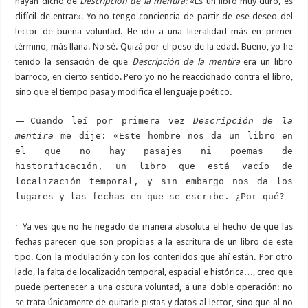
hayan dicho de
Descripción de la mentira:
«Es un libro muy duro, es
difícil de entrar». Yo no tengo conciencia de partir de ese deseo del
lector de buena voluntad. He ido a una literalidad más en primer
término, más llana. No sé. Quizá por el peso de la edad. Bueno, yo he
tenido la sensación de que
Descripción de la mentira
era un libro
barroco, en cierto sentido. Pero yo no he reaccionado contra el libro,
sino que el tiempo pasa y modifica el lenguaje poético.
—
Cuando leí por primera vez
Descripción de la
mentira
me dije: «Este hombre nos da un libro en
el que no hay pasajes ni poemas de
historificación, un libro que está vacío de
localización temporal, y sin embargo nos da los
lugares y las fechas en que se escribe. ¿Por qué?
·
Ya ves que no he negado de manera absoluta el hecho de que las
fechas parecen que son propicias a la escritura de un libro de este
tipo. Con la modulación y con los contenidos que ahí están. Por otro
lado, la falta de localización temporal, espacial e histórica…, creo que
puede pertenecer a una oscura voluntad, a una doble operación: no
se trata únicamente de quitarle pistas y datos al lector, sino que al no