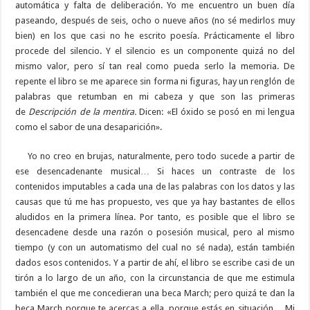
automática y falta de deliberación. Yo me encuentro un buen día
paseando, después de seis, ocho o nueve años (no sé medirlos muy
bien) en los que casi no he escrito poesía. Prácticamente el libro
procede del silencio. Y el silencio es un componente quizá no del
mismo valor, pero sí tan real como pueda serlo la memoria. De
repente el libro se me aparece sin forma ni figuras, hay un renglón de
palabras que retumban en mi cabeza y que son las primeras
de
Descripción de la mentira.
Dicen: «El óxido se posó en mi lengua
como el sabor de una desaparición».
Yo no creo en brujas, naturalmente, pero todo sucede a partir de
ese desencadenante musical… Si haces un contraste de los
contenidos imputables a cada una de las palabras con los datos y las
causas que tú me has propuesto, ves que ya hay bastantes de ellos
aludidos en la primera línea. Por tanto, es posible que el libro se
desencadene desde una razón o posesión musical, pero al mismo
tiempo (y con un automatismo del cual no sé nada), están también
dados esos contenidos. Y a partir de ahí, el libro se escribe casi de un
tirón a lo largo de un año, con la circunstancia de que me estimula
también el que me concedieran una beca March; pero quizá te dan la
beca March porque te acercas a ella, porque estás en situación… Mi