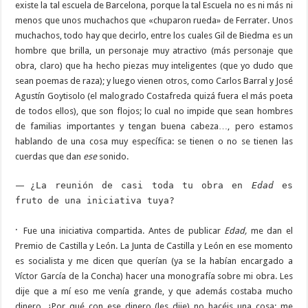
existe la tal escuela de Barcelona, porque la tal Escuela no es ni más ni
menos que unos muchachos que «chuparon rueda» de Ferrater. Unos
muchachos, todo hay que decirlo, entre los cuales Gil de Biedma es un
hombre que brilla, un personaje muy atractivo (más personaje que
obra, claro) que ha hecho piezas muy inteligentes (que yo dudo que
sean poemas de raza); y luego vienen otros, como Carlos Barral y José
Agustín Goytisolo (el malogrado Costafreda quizá fuera el más poeta
de todos ellos), que son flojos; lo cual no impide que sean hombres
de familias importantes y tengan buena cabeza…, pero estamos
hablando de una cosa muy específica: se tienen o no se tienen las
cuerdas que dan
ese
sonido.
—
¿La reunión de casi toda tu obra en
Edad
es
fruto de una iniciativa tuya?
·
Fue una iniciativa compartida. Antes de publicar
Edad,
me dan el
Premio de Castilla y León. La Junta de Castilla y León en ese momento
es socialista y me dicen que querían (ya se la habían encargado a
Víctor García de la Concha) hacer una monografía sobre mi obra. Les
dije que a mí eso me venía grande, y que además costaba mucho
dinero. ¿Por qué con ese dinero (les dije) no hacéis una cosa: me