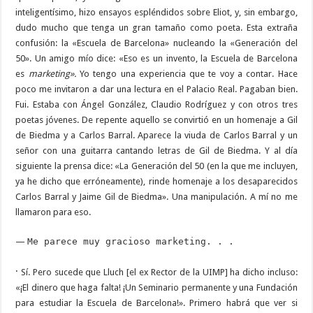
inteligentísimo, hizo ensayos espléndidos sobre Eliot, y, sin embargo,
dudo mucho que tenga un gran tamaño como poeta. Esta extraña
confusión: la «Escuela de Barcelona» nucleando la «Generación del
50». Un amigo mío dice: «Eso es un invento, la Escuela de Barcelona
es
marketing».
Yo tengo una experiencia que te voy a contar. Hace
poco me invitaron a dar una lectura en el Palacio Real. Pagaban bien.
Fui. Estaba con Ángel González, Claudio Rodríguez y con otros tres
poetas jóvenes. De repente aquello se convirtió en un homenaje a Gil
de Biedma y a Carlos Barral. Aparece la viuda de Carlos Barral y un
señor con una guitarra cantando letras de Gil de Biedma. Y al día
siguiente la prensa dice: «La Generación del 50 (en la que me incluyen,
ya he dicho que erróneamente), rinde homenaje a los desaparecidos
Carlos Barral y Jaime Gil de Biedma». Una manipulación. A mí no me
llamaron para eso.
—
Me parece muy gracioso marketing. . .
·
Sí. Pero sucede que Lluch [el ex Rector de la UIMP] ha dicho incluso:
«¡El dinero que haga falta! ¡Un Seminario permanente y una Fundación
para estudiar la Escuela de Barcelona!». Primero habrá que ver si