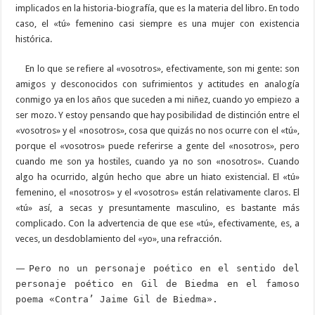
implicados en la historia-biografía, que es la materia del libro. En todo
caso, el «tú» femenino casi siempre es una mujer con existencia
histórica.
En lo que se refiere al «vosotros», efectivamente, son mi gente: son
amigos y desconocidos con sufrimientos y actitudes en analogía
conmigo ya en los años que suceden a mi niñez, cuando yo empiezo a
ser mozo. Y estoy pensando que hay posibilidad de distinción entre el
«vosotros» y el «nosotros», cosa que quizás no nos ocurre con el «tú»,
porque el «vosotros» puede referirse a gente del «nosotros», pero
cuando me son ya hostiles, cuando ya no son «nosotros». Cuando
algo ha ocurrido, algún hecho que abre un hiato existencial. El «tú»
femenino, el «nosotros» y el «vosotros» están relativamente claros. El
«tú» así, a secas y presuntamente masculino, es bastante más
complicado. Con la advertencia de que ese «tú», efectivamente, es, a
veces, un desdoblamiento del «yo», una refracción.
—
Pero no un personaje poético en el sentido del
personaje poético en Gil de Biedma en el famoso
poema «Contra’ Jaime Gil de Biedma».