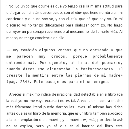
·
No. Lo único que ocurre es que yo tengo casi la misma actitud para
dialogar con el «tú» desconocido, con el «tú» que tiene nombre en mi
conciencia y que no soy yo, y con el «tú» que sé que soy yo. En mi
discurso yo no tengo dificultades para dialogar conmigo. No hago
del «yo» un personaje recurriendo al mecanismo de llamarle «tú». Al
menos, no tengo conciencia de ello.
—
Hay también algunos versos que no entiendo y que
me parecen muy crudos, porque probablemente
entiendo mal. Por ejemplo, al final del poemario,
cuando dices «Me alimentaba la fosforescencia. Tú
creaste la mentira entre las piernas de mi madre»
(pág. 284). Este pasaje es para mí un enigma.
·
A veces el máximo índice de irracionalidad detectable en el libro (de
la cual yo no me vaya excusar) no es tal. A veces una lectura mucho
más fríamente literal puede darnos las llaves. Tú mismo has dicho
antes que es un libro de la memoria, que es un libro también abocado
a la contemplación de la muerte, y la muerte
es, está,
por decirlo así;
no se explica, pero yo sé que en el interior del libro está