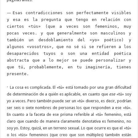
—
Esas contradicciones son perfectamente visibles
y esa es la pregunta que tengo en relación con
ciertos «tús» (que a veces son femeninos, muy
pocas veces. y que generalmente son masculinos y
también un desdoblamiento del «yo» poético) y
algunos «vosotros», que no sé si se refieren a los
desaparecidos tuyos o son una entidad poética
abstracta que a lo mejor se puede personalizar y
que tú, probablemente, en tu imaginería, tienes
presente.
·
La cosa es complicada. El «tú» está tomado por una gran dificultad
de determinación de a quién es aplicable, en cuanto que
ese
«tú» soy
yo a veces. Pero también puede ser un «tú» diverso, es decir, podrían
ser seis o siete nombres de personas los que responden a ese «tú».
En cuanto a la faceta de ese prisma referible al «tú» femenino, está
claro que cuando de manera claramente denotativa es femenino, no
soy yo. Estoy, quizá, en un terreno sexual. Lo que ocurre es que el «tú»
o los «tús» femeninos (que creo que son múltiples) también están