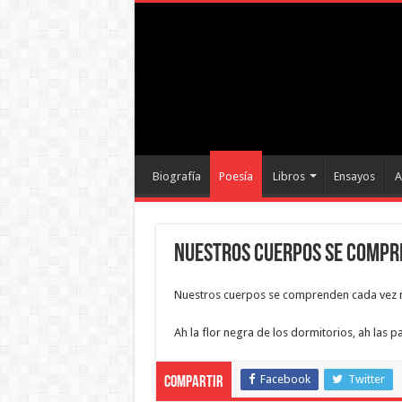
Biografía
Poesía
Libros
Ensayos
A
Nuestros cuerpos se compr
Nuestros cuerpos se comprenden cada vez m
Ah la flor negra de los dormitorios, ah las p
Facebook
Twitter
Compartir